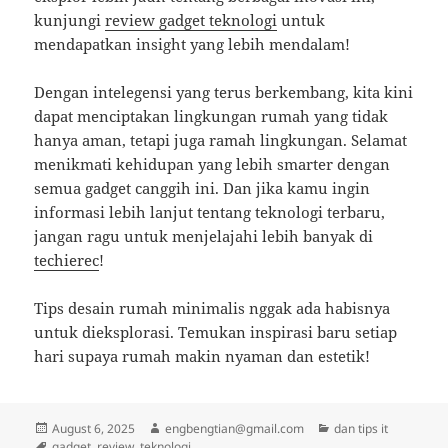
kunjungi
review gadget teknologi
untuk
mendapatkan insight yang lebih mendalam!
Dengan intelegensi yang terus berkembang, kita kini
dapat menciptakan lingkungan rumah yang tidak
hanya aman, tetapi juga ramah lingkungan. Selamat
menikmati kehidupan yang lebih smarter dengan
semua gadget canggih ini. Dan jika kamu ingin
informasi lebih lanjut tentang teknologi terbaru,
jangan ragu untuk menjelajahi lebih banyak di
techierec
!
Tips desain rumah minimalis nggak ada habisnya
untuk dieksplorasi. Temukan inspirasi baru setiap
hari supaya rumah makin nyaman dan estetik!
Posted
Author
Categories
August 6, 2025
engbengtian@gmail.com
dan tips it
on
Tags
gadget
,
review
,
teknologi