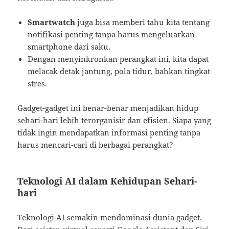
Smartwatch
juga bisa memberi tahu kita tentang
notifikasi penting tanpa harus mengeluarkan
smartphone dari saku.
Dengan menyinkronkan perangkat ini, kita dapat
melacak detak jantung, pola tidur, bahkan tingkat
stres.
Gadget-gadget ini benar-benar menjadikan hidup
sehari-hari lebih terorganisir dan efisien. Siapa yang
tidak ingin mendapatkan informasi penting tanpa
harus mencari-cari di berbagai perangkat?
Teknologi AI dalam Kehidupan Sehari-
hari
Teknologi AI semakin mendominasi dunia gadget.