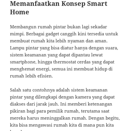
Memanfaatkan Konsep Smart
Home
Membangun rumah pintar bukan lagi sekadar
mimpi. Berbagai gadget canggih kini tersedia untuk
membuat rumah kita lebih nyaman dan aman.
Lampu pintar yang bisa diatur hanya dengan suara,
sistem keamanan yang dapat dipantau lewat
smartphone, hingga thermostat cerdas yang dapat
menghemat energi, semua ini membuat hidup di
rumah lebih efisien.
Salah satu contohnya adalah sistem keamanan
pintar yang dilengkapi dengan kamera yang dapat
diakses dari jarak jauh. Ini memberi ketenangan
pikiran bagi para pemilik rumah, terutama saat
mereka harus meninggalkan rumah. Dengan begitu,
kita bisa mengawasi rumah kita di mana pun kita