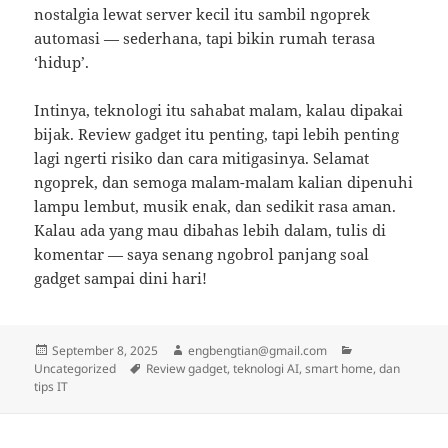
nostalgia lewat server kecil itu sambil ngoprek
automasi — sederhana, tapi bikin rumah terasa
‘hidup’.
Intinya, teknologi itu sahabat malam, kalau dipakai
bijak. Review gadget itu penting, tapi lebih penting
lagi ngerti risiko dan cara mitigasinya. Selamat
ngoprek, dan semoga malam-malam kalian dipenuhi
lampu lembut, musik enak, dan sedikit rasa aman.
Kalau ada yang mau dibahas lebih dalam, tulis di
komentar — saya senang ngobrol panjang soal
gadget sampai dini hari!
Posted
Author
Categories
September 8, 2025
engbengtian@gmail.com
on
Tags
Uncategorized
Review gadget, teknologi AI, smart home, dan
tips IT