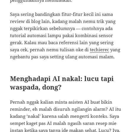
penggunaannya memuaskan.
Saya sering bandingkan fitur-fitur kecil ini sama
review di blog lain, kadang malah nemu trik yang
nggak terpikirkan sebelumnya — contohnya ada
tutorial automasi lampu pakai kombinasi sensor
gerak. Kalau mau baca referensi lain yang sering
saya cek, pernah nemu tulisan oke di
techierec
yang
ngebantu pas saya setting ulang automasi malam.
Menghadapi AI nakal: lucu tapi
waspada, dong?
Pernah nggak kalian minta asisten AI buat bikin
reminder, eh malah disuruh ngilangin alarm? AI itu
kadang ‘nakal’ karena salah mengerti konteks. Saya
sempet kaget pas AI malah ngasih saran resep mie
instan ketika saya tanya ide makan sehat. Lucu? Iya.