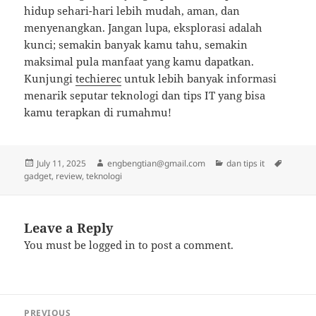
hidup sehari-hari lebih mudah, aman, dan
menyenangkan. Jangan lupa, eksplorasi adalah
kunci; semakin banyak kamu tahu, semakin
maksimal pula manfaat yang kamu dapatkan.
Kunjungi
techierec
untuk lebih banyak informasi
menarik seputar teknologi dan tips IT yang bisa
kamu terapkan di rumahmu!
Posted
Author
Categories
Tags
July 11, 2025
engbengtian@gmail.com
dan tips it
on
gadget
,
review
,
teknologi
Leave a Reply
You must be
logged in
to post a comment.
Post
PREVIOUS