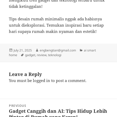
mengikuti tren gadget dan teknologi terbaru untuk
tidak ketinggalan!
Tips desain rumah minimalis nggak ada habisnya
untuk dieksplorasi. Temukan inspirasi baru setiap
hari supaya rumah makin nyaman dan estetik!
Posted
Author
Categories
July 21, 2025
engbengtian@gmail.com
ai smart
on
Tags
home
gadget
,
review
,
teknologi
Leave a Reply
You must be
logged in
to post a comment.
Post
PREVIOUS
navigation
Gadget Canggih dan AI: Tips Hidup Lebih
Previous