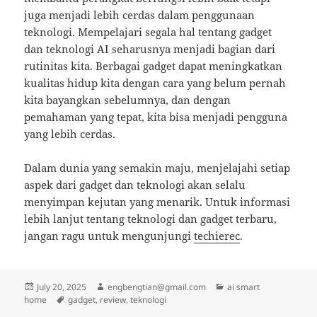
juga menjadi lebih cerdas dalam penggunaan
teknologi. Mempelajari segala hal tentang gadget
dan teknologi AI seharusnya menjadi bagian dari
rutinitas kita. Berbagai gadget dapat meningkatkan
kualitas hidup kita dengan cara yang belum pernah
kita bayangkan sebelumnya, dan dengan
pemahaman yang tepat, kita bisa menjadi pengguna
yang lebih cerdas.
Dalam dunia yang semakin maju, menjelajahi setiap
aspek dari gadget dan teknologi akan selalu
menyimpan kejutan yang menarik. Untuk informasi
lebih lanjut tentang teknologi dan gadget terbaru,
jangan ragu untuk mengunjungi
techierec
.
Posted
Author
Categories
July 20, 2025
engbengtian@gmail.com
ai smart
on
Tags
home
gadget
,
review
,
teknologi