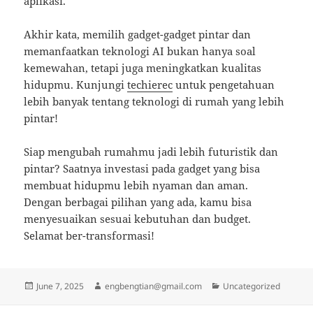
aplikasi.
Akhir kata, memilih gadget-gadget pintar dan
memanfaatkan teknologi AI bukan hanya soal
kemewahan, tetapi juga meningkatkan kualitas
hidupmu. Kunjungi
techierec
untuk pengetahuan
lebih banyak tentang teknologi di rumah yang lebih
pintar!
Siap mengubah rumahmu jadi lebih futuristik dan
pintar? Saatnya investasi pada gadget yang bisa
membuat hidupmu lebih nyaman dan aman.
Dengan berbagai pilihan yang ada, kamu bisa
menyesuaikan sesuai kebutuhan dan budget.
Selamat ber-transformasi!
Posted
Author
Categories
June 7, 2025
engbengtian@gmail.com
Uncategorized
on