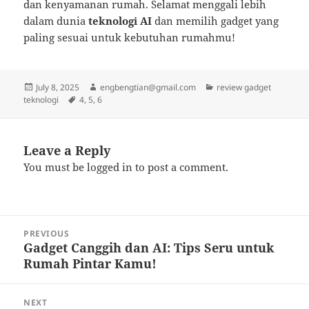
dan kenyamanan rumah. Selamat menggali lebih
dalam dunia
teknologi AI
dan memilih gadget yang
paling sesuai untuk kebutuhan rumahmu!
Posted
Author
Categories
July 8, 2025
engbengtian@gmail.com
review gadget
on
Tags
teknologi
4
,
5
,
6
Leave a Reply
You must be
logged in
to post a comment.
Post
PREVIOUS
navigation
Gadget Canggih dan AI: Tips Seru untuk
Previous
Rumah Pintar Kamu!
post:
NEXT