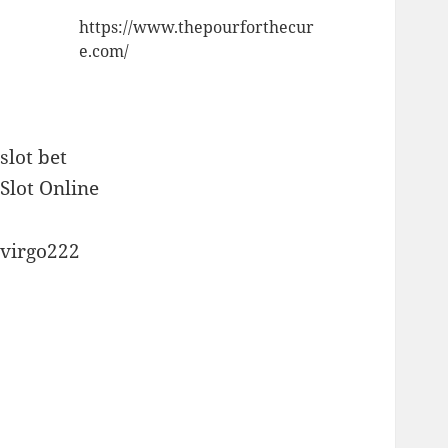
https://www.thepourforthecur
e.com/
slot bet
Slot Online
virgo222