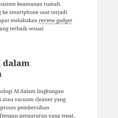
 sistem keamanan rumah.
 ke smartphone saat terjadi
dapat melakukan
review gadget
ng terbaik sesuai
I dalam
h
nologi AI dalam lingkungan
i atau vacuum cleaner yang
 proses pembersihan
Dengan pengaturan yang tepat,