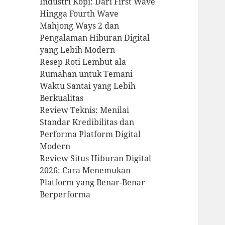
Industri Kopi: Dari First Wave
Hingga Fourth Wave
Mahjong Ways 2 dan
Pengalaman Hiburan Digital
yang Lebih Modern
Resep Roti Lembut ala
Rumahan untuk Temani
Waktu Santai yang Lebih
Berkualitas
Review Teknis: Menilai
Standar Kredibilitas dan
Performa Platform Digital
Modern
Review Situs Hiburan Digital
2026: Cara Menemukan
Platform yang Benar-Benar
Berperforma