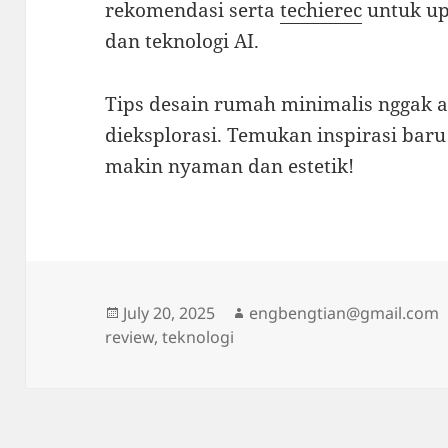
rekomendasi serta
techierec
untuk up
dan teknologi AI.
Tips desain rumah minimalis nggak 
dieksplorasi. Temukan inspirasi bar
makin nyaman dan estetik!
Posted
Author
July 20, 2025
engbengtian@gmail.com
on
review
,
teknologi