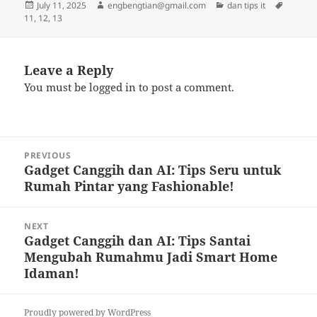
Posted
Author
Categories
Tags
July 11, 2025
engbengtian@gmail.com
dan tips it
on
11
,
12
,
13
Leave a Reply
You must be
logged in
to post a comment.
Post
PREVIOUS
navigation
Gadget Canggih dan AI: Tips Seru untuk
Previous
Rumah Pintar yang Fashionable!
post:
NEXT
Gadget Canggih dan AI: Tips Santai
Next
Mengubah Rumahmu Jadi Smart Home
post:
Idaman!
Proudly powered by WordPress