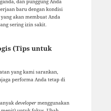
r ganda, dan punggung Anda
kerjaan baru dengan kondisi
if yang akan membuat Anda
ng sering izin sakit.
gis (Tips untuk
hatan yang kami sarankan,
njaga performa Anda tetap di
anyak
developer
menggunakan
5 menit) untuk fokus. Ubah