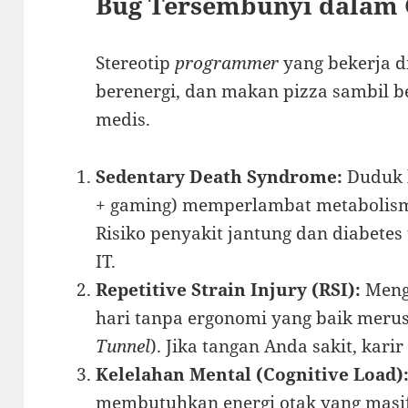
Bug Tersembunyi dalam
Stereotip
programmer
yang bekerja 
berenergi, dan makan pizza sambil 
medis.
Sedentary Death Syndrome:
Duduk l
+ gaming) memperlambat metabolisme
Risiko penyakit jantung dan diabetes
IT.
Repetitive Strain Injury (RSI):
Menge
hari tanpa ergonomi yang baik merus
Tunnel
). Jika tangan Anda sakit, kari
Kelelahan Mental (Cognitive Load)
membutuhkan energi otak yang masif.