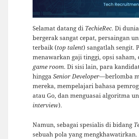
Selamat datang di
TechieRec
. Di duni
bergerak sangat cepat, persaingan u
terbaik (
top talent
) sangatlah sengit
menawarkan gaji tinggi, opsi saham, 
game room
. Di sisi lain, para kandi
hingga
Senior Developer
—berlomba me
mereka, mempelajari bahasa pemrogr
atau Go, dan menguasai algoritma un
interview
).
Namun, sebagai spesialis di bidang
T
sebuah pola yang mengkhawatirkan. 