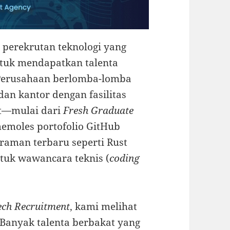
a perekrutan teknologi yang
ntuk mendapatkan talenta
. Perusahaan berlomba-lomba
dan kantor dengan fasilitas
dat—mulai dari
Fresh Graduate
moles portofolio GitHub
aman terbaru seperti Rust
tuk wawancara teknis (
coding
ech Recruitment
, kami melihat
Banyak talenta berbakat yang