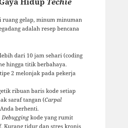
 Gaya Hidup
Techie
di ruang gelap, minum minuman
begadang adalah resep bencana
ebih dari 10 jam sehari (coding
 hingga titik berbahaya.
 tipe 2 melonjak pada pekerja
tik ribuan baris kode setiap
ak saraf tangan (
Carpal
r Anda berhenti.
:
Debugging
kode yang rumit
 Kurang tidur dan stres kronis