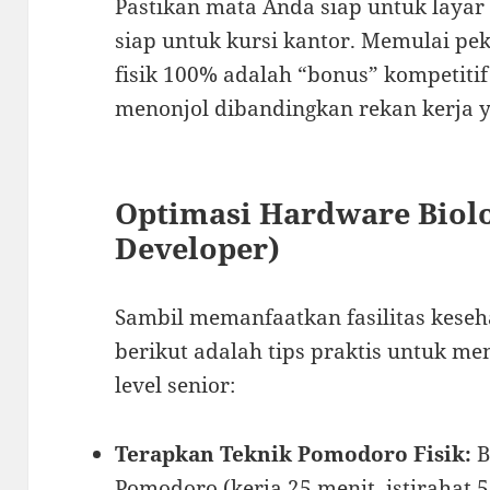
Pastikan mata Anda siap untuk laya
siap untuk kursi kantor. Memulai pe
fisik 100% adalah “bonus” kompetit
menonjol dibandingkan rekan kerja ya
Optimasi Hardware Biolo
Developer)
Sambil memanfaatkan fasilitas kese
berikut adalah tips praktis untuk me
level senior:
Terapkan Teknik Pomodoro Fisik:
B
Pomodoro (kerja 25 menit, istirahat 