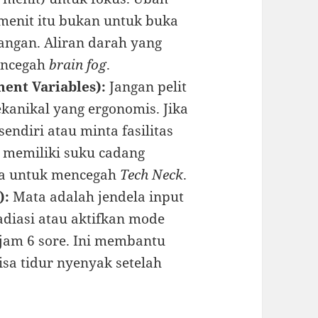
menit itu bukan untuk buka
angan. Aliran darah yang
encegah
brain fog
.
ent Variables):
Jangan pelit
anikal yang ergonomis. Jika
ndiri atau minta fasilitas
k memiliki suku cadang
ata untuk mencegah
Tech Neck
.
):
Mata adalah jendela input
diasi atau aktifkan mode
 jam 6 sore. Ini membantu
sa tidur nyenyak setelah